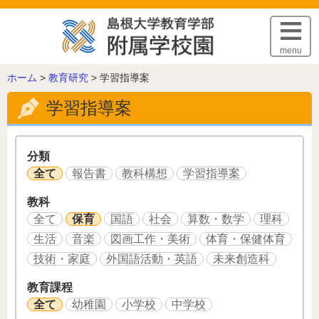
このページの本文へ
menu
こ
ホーム
>
教育研究
>
学習指導案
の
学習指導案
ペ
ー
ジ
の
分類
位
全て
報告書
教科構想
学習指導案
置:
教科
全て
保育
国語
社会
算数・数学
理科
生活
音楽
図画工作・美術
体育・保健体育
技術・家庭
外国語活動・英語
未来創造科
教育課程
全て
幼稚園
小学校
中学校