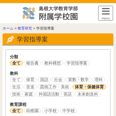
このページの本文へ
menu
こ
ホーム
>
教育研究
>
学習指導案
の
学習指導案
ペ
ー
ジ
の
分類
位
全て
報告書
教科構想
学習指導案
置:
教科
全て
保育
国語
社会
算数・数学
理科
生活
音楽
図画工作・美術
体育・保健体育
技術・家庭
外国語活動・英語
未来創造科
教育課程
全て
幼稚園
小学校
中学校