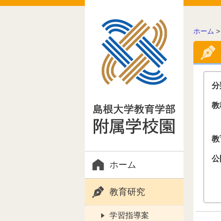
こ
ホーム
の
ペ
ー
ジ
の
分
位
置:
教
教
公
ホーム
教育研究
学習指導案