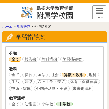
このページの本文へ
menu
こ
ホーム
>
教育研究
>
学習指導案
の
学習指導案
ペ
ー
ジ
の
分類
位
全て
報告書
教科構想
学習指導案
置:
教科
全て
保育
国語
社会
算数・数学
理科
生活
音楽
図画工作・美術
体育・保健体育
技術・家庭
外国語活動・英語
未来創造科
教育課程
全て
幼稚園
小学校
中学校