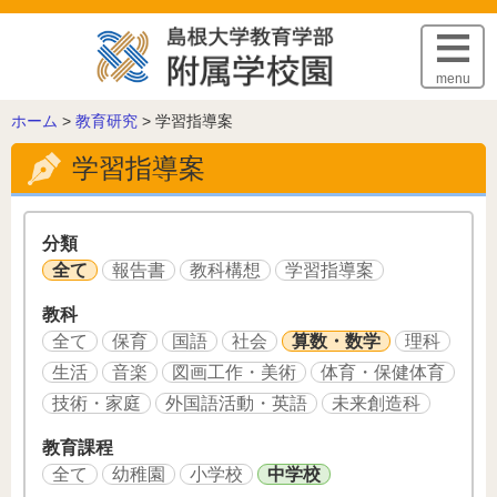
このページの本文へ
menu
こ
ホーム
>
教育研究
>
学習指導案
の
学習指導案
ペ
ー
ジ
の
分類
位
全て
報告書
教科構想
学習指導案
置:
教科
全て
保育
国語
社会
算数・数学
理科
生活
音楽
図画工作・美術
体育・保健体育
技術・家庭
外国語活動・英語
未来創造科
教育課程
全て
幼稚園
小学校
中学校