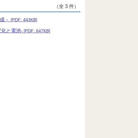
（全 3 件）
合成－
[PDF: 443KB]
変化と電池-
[PDF: 647KB]