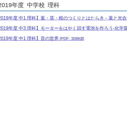
2019年度
中学校
理科
2019年度 中1 理科】葉・茎・根のつくりとはたらき－葉と光
2019年度 中3 理科】モーターをはやく回す電池を作ろう-化学
2019年度 中1 理科】音の世界
[PDF: 308KB]