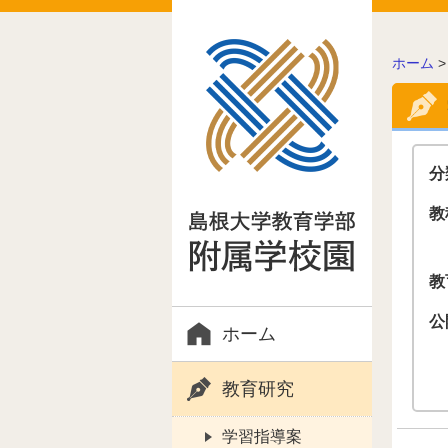
こ
ホーム
の
ペ
ー
ジ
の
分
位
置:
教
教
公
ホーム
教育研究
学習指導案