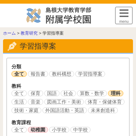
このページの本文へ
menu
こ
ホーム
>
教育研究
>
学習指導案
の
学習指導案
ペ
ー
ジ
の
分類
位
全て
報告書
教科構想
学習指導案
置:
教科
全て
保育
国語
社会
算数・数学
理科
生活
音楽
図画工作・美術
体育・保健体育
技術・家庭
外国語活動・英語
未来創造科
教育課程
全て
幼稚園
小学校
中学校