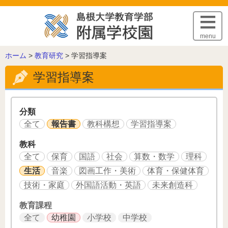
このページの本文へ
menu
こ
ホーム
>
教育研究
>
学習指導案
の
学習指導案
ペ
ー
ジ
の
分類
位
全て
報告書
教科構想
学習指導案
置:
教科
全て
保育
国語
社会
算数・数学
理科
生活
音楽
図画工作・美術
体育・保健体育
技術・家庭
外国語活動・英語
未来創造科
教育課程
全て
幼稚園
小学校
中学校