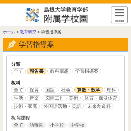
このページの本文へ
menu
こ
ホーム
>
教育研究
>
学習指導案
の
学習指導案
ペ
ー
ジ
の
分類
位
全て
報告書
教科構想
学習指導案
置:
教科
全て
保育
国語
社会
算数・数学
理科
生活
音楽
図画工作・美術
体育・保健体育
技術・家庭
外国語活動・英語
未来創造科
教育課程
全て
幼稚園
小学校
中学校