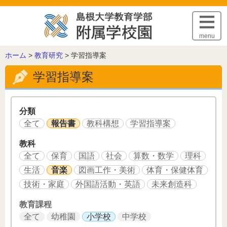
このページの本文へ
menu
こ
ホーム
>
教育研究
>
学習指導案
の
学習指導案
ペ
ー
ジ
の
分類
位
全て
報告書
教科構想
学習指導案
置:
教科
全て
保育
国語
社会
算数・数学
理科
生活
音楽
図画工作・美術
体育・保健体育
技術・家庭
外国語活動・英語
未来創造科
教育課程
全て
幼稚園
小学校
中学校