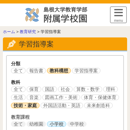
このページの本文へ
menu
こ
ホーム
>
教育研究
>
学習指導案
の
学習指導案
ペ
ー
ジ
の
分類
位
全て
報告書
教科構想
学習指導案
置:
教科
全て
保育
国語
社会
算数・数学
理科
生活
音楽
図画工作・美術
体育・保健体育
技術・家庭
外国語活動・英語
未来創造科
教育課程
全て
幼稚園
小学校
中学校