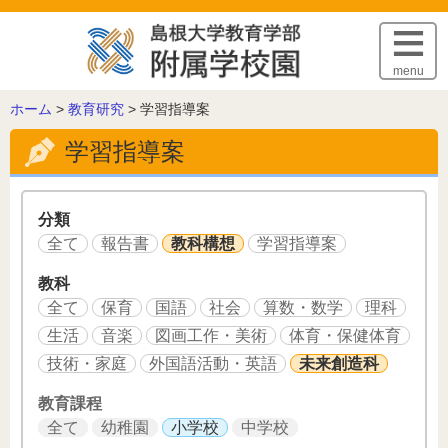
このページの本文へ
menu
こ
ホーム
>
教育研究
>
学習指導案
の
学習指導案
ペ
ー
ジ
の
分類
位
全て
報告書
教科構想
学習指導案
置:
教科
全て
保育
国語
社会
算数・数学
理科
生活
音楽
図画工作・美術
体育・保健体育
技術・家庭
外国語活動・英語
未来創造科
教育課程
全て
幼稚園
小学校
中学校