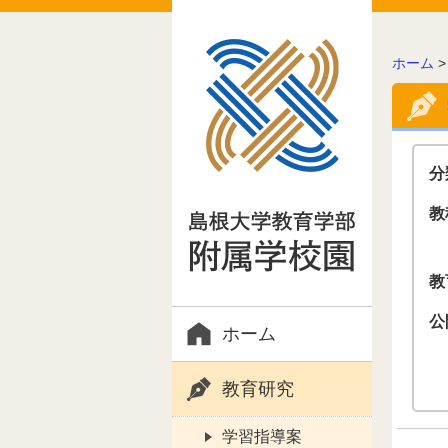
こ
ホーム
の
ペ
ー
ジ
の
分
位
置:
教
教
公
ホーム
教育研究
学習指導案