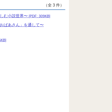
（全 3 件）
楽しむ小説世界〜
[PDF: 309KB]
 おばあさん」を通して〜
6KB]