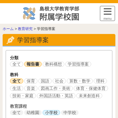
このページの本文へ
menu
こ
ホーム
>
教育研究
>
学習指導案
の
学習指導案
ペ
ー
ジ
の
分類
位
全て
報告書
教科構想
学習指導案
置:
教科
全て
保育
国語
社会
算数・数学
理科
生活
音楽
図画工作・美術
体育・保健体育
技術・家庭
外国語活動・英語
未来創造科
教育課程
全て
幼稚園
小学校
中学校