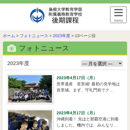
このページの本文へ
menu
こ
ホーム
>
フォトニュース
>
2023年度
>
13ページ目
の
フォトニュース
ペ
ー
ジ
2023年度
の
位
2023年4月17日（月）
置:
世界遺産 首里城! 最初の見学地は
首里城。まず、守礼門前でク...
2023年4月17日（月）
沖縄到着！ 先ほど那覇空港に到着
しました。機内では、みんなリ...