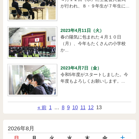
が行われ、８・９年生が７年生に...
2023年4月11日（火）
春の陽気に包まれた４月１０日
（月）、今年もたくさんの小学校
か...
2023年4月7日（金）
令和5年度がスタートしました。今
年度もよろしくお願いします。...
« 前
1
…
8
9
10
11
12
13
投
2026年8月
稿
日
月
火
水
木
金
土