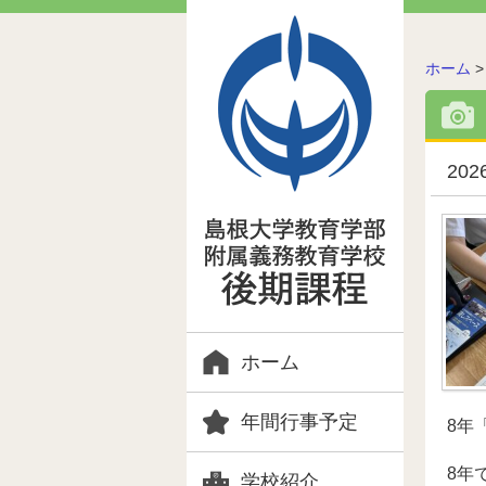
こ
ホーム
の
ペ
ー
ジ
20
の
位
置:
ホーム
年間行事予定
8年
8年
学校紹介