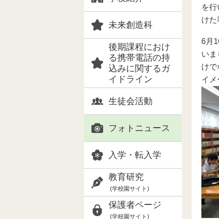
を行
けた
未来創造科
6月
後期課程におけ
いま
る携帯電話の持
けで
込みに関するガ
イドライン
イメ
生徒会活動
フォトニュース
入学・転入学
教育研究
(学校園サイト)
保護者ページ
(学校園サイト)