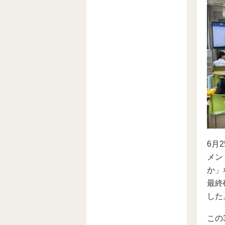
6月
メン
か」
最終
した
この