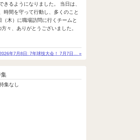
できるようになりました。 当日は、
、時間を守って行動し、多くのこと
日（木）に職場訪問に行くチームと
の方々、ありがとうございました。
次
2026年7月8日:
7年球技大会！ 7月7日…
»
の
記
事
特集
特集なし