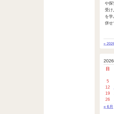
や探
受け
を学
併せ
«
前
20
の
記
事
投
202
稿
日
カ
5
レ
12
ン
19
ダ
26
ー
« 6月