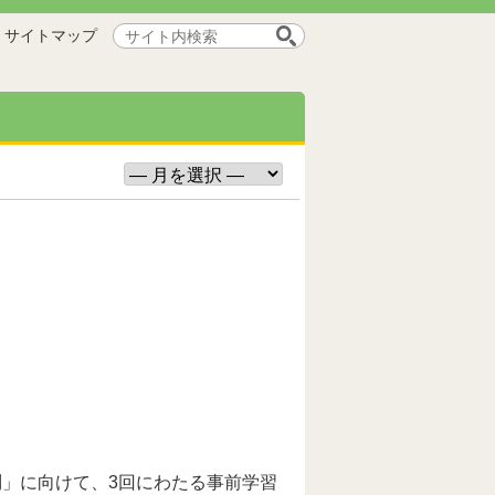
サ
サイトマップ
イ
ト
内
検
索:
問」に向けて、3回にわたる事前学習