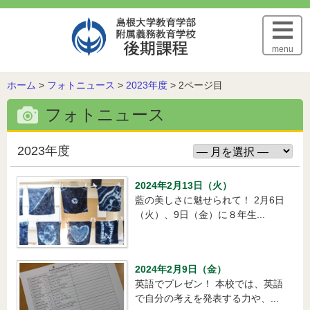
このページの本文へ
menu
こ
ホーム
>
フォトニュース
>
2023年度
>
2ページ目
の
フォトニュース
ペ
ー
ジ
2023年度
の
位
2024年2月13日（火）
置:
藍の美しさに魅せられて！ 2月6日
（火）、9日（金）に８年生...
2024年2月9日（金）
英語でプレゼン！ 本校では、英語
で自分の考えを発表する力や、...