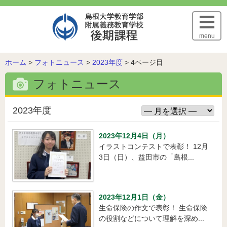
このページの本文へ
menu
こ
ホーム
>
フォトニュース
>
2023年度
>
4ページ目
の
フォトニュース
ペ
ー
ジ
2023年度
の
位
2023年12月4日（月）
置:
イラストコンテストで表彰！ 12月
3日（日）、益田市の「島根...
2023年12月1日（金）
生命保険の作文で表彰！ 生命保険
の役割などについて理解を深め...