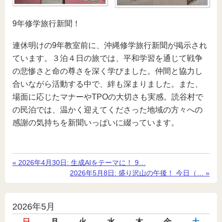
9年修学旅行新聞！
連休明けの9年教室前に、沖縄修学旅行新聞が掲示され
ています。３泊４日の旅では、平和学習を通じて戦争
の悲惨さと命の尊さを深く学びました。仲間と協力し
合いながら活動する中で、絆も深まりました。また、
場面に応じたマナーやTPOの大切さも実感。読谷村で
の民泊では、温かく迎えてくださった地域の方々への
感謝の気持ちを新聞いっぱいに綴っています。
«
前
2026年4月30日:
生成AIをテーマに！ 9…
の
次
2026年5月8日:
盛り沢山の午後！ 今日（…
»
記
の
事
記
事
投
2026年5月
稿
日
月
火
水
木
金
土