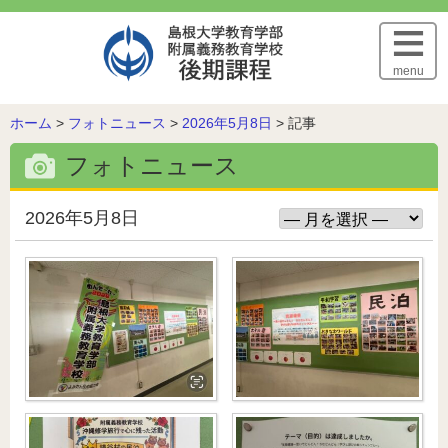
このページの本文へ
menu
こ
ホーム
>
フォトニュース
>
2026年5月8日
>
記事
の
フォトニュース
ペ
ー
ジ
2026年5月8日
の
位
置: