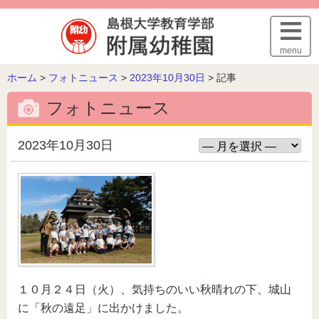
このページの本文へ
menu
こ
ホーム
>
フォトニュース
>
2023年10月30日
>
記事
の
フォトニュース
ペ
ー
ジ
2023年10月30日
の
位
置:
１０月２４日（火）、気持ちのいい秋晴れの下、城山
に「秋の遠足」に出かけました。