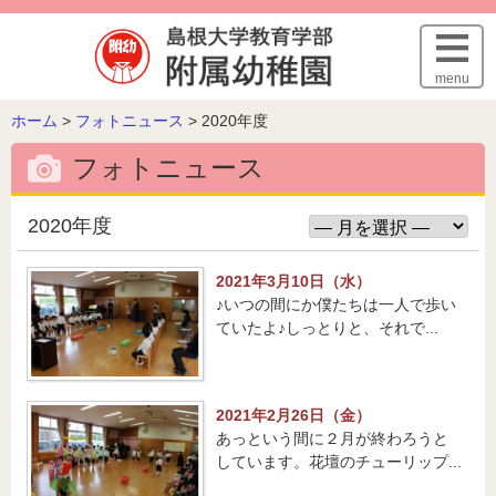
このページの本文へ
menu
こ
ホーム
>
フォトニュース
>
2020年度
の
フォトニュース
ペ
ー
ジ
2020年度
の
位
2021年3月10日（水）
置:
♪いつの間にか僕たちは一人で歩い
ていたよ♪しっとりと、それで...
2021年2月26日（金）
あっという間に２月が終わろうと
しています。花壇のチューリップ...