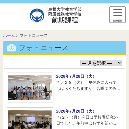
このページの本文へ
menu
こ
ホーム
>
フォトニュース
の
フォトニュース
ペ
ー
ジ
の
位
2026年7月28日（火）
置:
７／２８（火） 夏休みに入って
しばらくたちますが、合唱団のみ...
2026年7月28日（火）
７/２７（月）今日は学校園研究の
日でした。午前中は各学年部か...