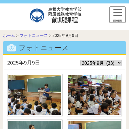
このページの本文へ
menu
こ
ホーム
>
フォトニュース
>
2025年9月9日
の
フォトニュース
ペ
ー
ジ
2025年9月9日
の
位
置: