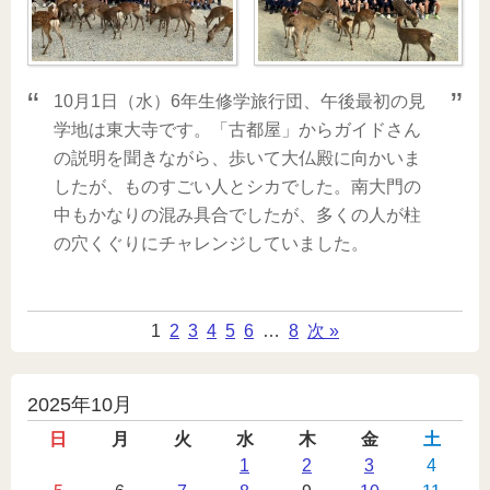
10月1日（水）6年生修学旅行団、午後最初の見
学地は東大寺です。「古都屋」からガイドさん
の説明を聞きながら、歩いて大仏殿に向かいま
したが、ものすごい人とシカでした。南大門の
中もかなりの混み具合でしたが、多くの人が柱
の穴くぐりにチャレンジしていました。
1
2
3
4
5
6
…
8
次 »
投
2025年10月
稿
日
月
火
水
木
金
土
カ
1
2
3
4