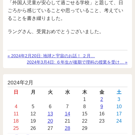
「外国人児童が安心して過ごせる学校」と題して、日
ごろから感じていることや思っていること、考えてい
ることを書き綴りました。
ラングさん、受賞おめでとうございました。
«
前
2024年2月20日:
地球と宇宙のお話！ ２月…
の
次
2024年3月4日:
６年生が後期で理科の授業を受け…
»
記
の
事
記
事
投
2024年2月
稿
日
月
火
水
木
金
土
カ
1
2
3
4
5
6
7
8
9
10
レ
11
12
13
14
15
16
17
ン
18
19
20
21
22
23
24
ダ
25
26
27
28
29
ー