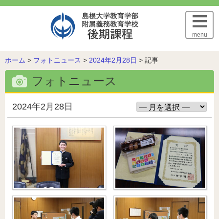
このページの本文へ
menu
こ
ホーム
>
フォトニュース
>
2024年2月28日
>
記事
の
フォトニュース
ペ
ー
ジ
2024年2月28日
の
位
置: