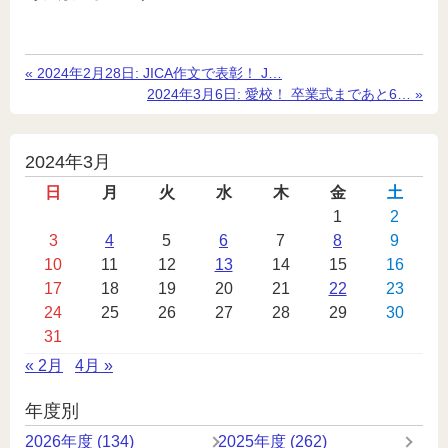
«
前
2024年2月28日:
JICA作文で表彰！ J…
の
次
2024年3月6日:
愛校！ 卒業式まであと6…
»
記
の
事
記
事
投
2024年3月
稿
日
月
火
水
木
金
土
カ
1
2
3
4
5
6
7
8
9
レ
10
11
12
13
14
15
16
ン
17
18
19
20
21
22
23
ダ
24
25
26
27
28
29
30
ー
31
« 2月
4月 »
年度別
2026年度 (134)
2025年度 (262)