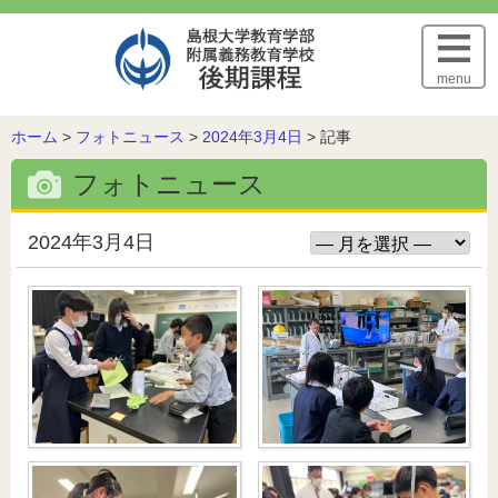
このページの本文へ
menu
こ
ホーム
>
フォトニュース
>
2024年3月4日
>
記事
の
フォトニュース
ペ
ー
ジ
2024年3月4日
の
位
置: