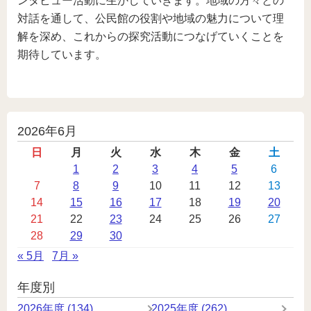
ンタビュー活動に生かしていきます。地域の方々との
対話を通して、公民館の役割や地域の魅力について理
解を深め、これからの探究活動につなげていくことを
期待しています。
投
2026年6月
稿
日
月
火
水
木
金
土
カ
1
2
3
4
5
6
7
8
9
10
11
12
13
レ
14
15
16
17
18
19
20
ン
21
22
23
24
25
26
27
ダ
28
29
30
ー
« 5月
7月 »
年度別
2026年度 (134)
2025年度 (262)