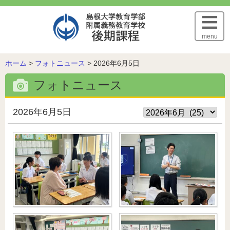
このページの本文へ
menu
こ
ホーム
>
フォトニュース
>
2026年6月5日
の
フォトニュース
ペ
ー
ジ
2026年6月5日
の
位
置: