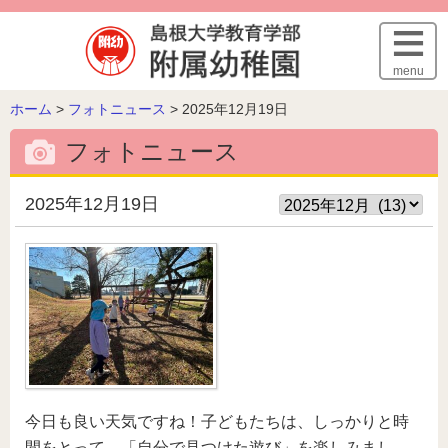
このページの本文へ
menu
こ
ホーム
>
フォトニュース
>
2025年12月19日
の
フォトニュース
ペ
ー
ジ
2025年12月19日
の
位
置:
今日も良い天気ですね！子どもたちは、しっかりと時
間をとって、「自分で見つけた遊び」を楽しみまし