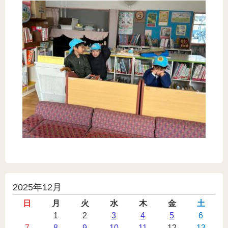
投
2025年12月
稿
日
月
火
水
木
金
土
カ
1
2
3
4
5
6
7
8
9
10
11
12
13