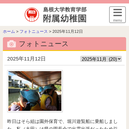
このページの本文へ
menu
こ
ホーム
>
フォトニュース
>
2025年11月12日
の
フォトニュース
ペ
ー
ジ
2025年11月12日
の
位
置:
昨日はそら組は園外保育で、堀川遊覧船に乗船しまし
た。私（太田）は県の園長会で出雲出張だったため引