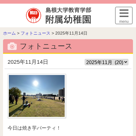
このページの本文へ
menu
こ
ホーム
>
フォトニュース
>
2025年11月14日
の
フォトニュース
ペ
ー
ジ
2025年11月14日
の
位
置:
今日は焼き芋パーティ！