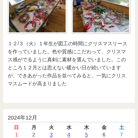
１２/３（火）１年生が図工の時間にクリスマスリース
を作っていました。色や質感にこだわって、クリスマ
ス感がでるように真剣に素材を選んでいました。この
ところ１２月とは思えない暖かい日が続いています
が、できあがった作品を並べてみると、一気にクリス
マスムードが高まりました
投
2024年12月
稿
日
月
火
水
木
金
土
カ
1
2
3
4
5
6
7