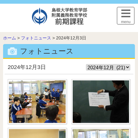
このページの本文へ
menu
こ
ホーム
>
フォトニュース
>
2024年12月3日
の
フォトニュース
ペ
ー
ジ
2024年12月3日
の
位
置: