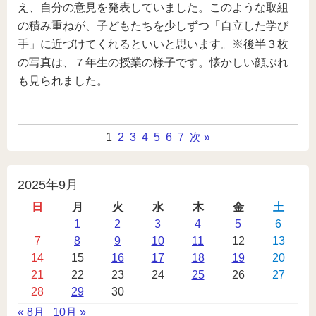
え、自分の意見を発表していました。このような取組
の積み重ねが、子どもたちを少しずつ「自立した学び
手」に近づけてくれるといいと思います。※後半３枚
の写真は、７年生の授業の様子です。懐かしい顔ぶれ
も見られました。
1
2
3
4
5
6
7
次 »
投
2025年9月
稿
日
月
火
水
木
金
土
カ
1
2
3
4
5
6
7
8
9
10
11
12
13
レ
14
15
16
17
18
19
20
ン
21
22
23
24
25
26
27
ダ
28
29
30
ー
« 8月
10月 »