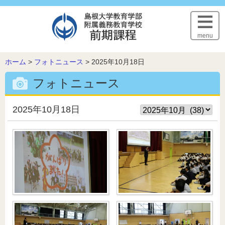
このページの本文へ
menu
こ
ホーム
>
フォトニュース
>
2025年10月18日
の
フォトニュース
ペ
ー
ジ
2025年10月18日
の
位
置: