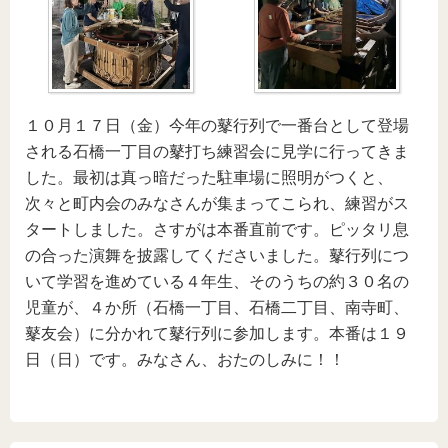
１０月１７日（金）今年の鼕行列で一番台として登場
される石橋一丁目の鼕打ち練習会に見学に行ってきま
した。最初は真っ暗だった駐車場に照明がつくと、
次々と町内会のみなさんが集まってこられ、練習がス
タートしました。さすがは本番直前です。ピッタリ息
の合った演舞を披露してくださいました。鼕行列につ
いて学習を進めている４年生、そのうちの約３０名の
児童が、４か所（石橋一丁目、石橋二丁目、南寺町、
鼕友会）に分かれて鼕行列に参加します。本番は１９
日（日）です。みなさん、おたのしみに！！