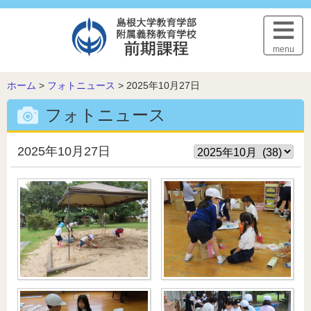
このページの本文へ
menu
こ
ホーム
>
フォトニュース
>
2025年10月27日
の
フォトニュース
ペ
ー
ジ
2025年10月27日
の
位
置: