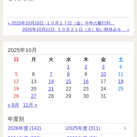
«
前
2025年10月18日:
１０月１７日（金）今年の鼕行列…
の
次
2025年10月21日:
１０月２１日（火）短い秋休みを…
»
記
の
事
記
事
投
2025年10月
稿
日
月
火
水
木
金
土
カ
1
2
3
4
5
6
7
8
9
10
11
レ
12
13
14
15
16
17
18
ン
19
20
21
22
23
24
25
ダ
26
27
28
29
30
31
ー
« 9月
11月 »
年度別
2026年度 (142)
2025年度 (311)