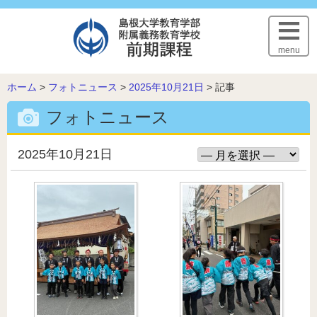
このページの本文へ
menu
こ
ホーム
>
フォトニュース
>
2025年10月21日
>
記事
の
フォトニュース
ペ
ー
ジ
2025年10月21日
の
位
置: