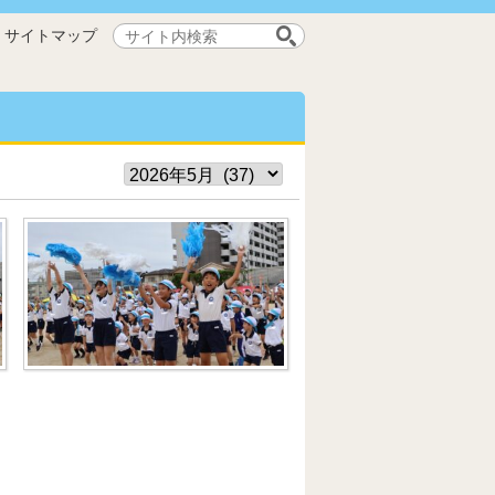
サ
サイトマップ
イ
ト
内
検
索: