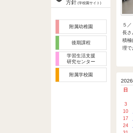
方針
(学校園サイト)
５／
附属幼稚園
長さ
積極
後期課程
理で
学習生活支援
研究センター
附属学校園
投
202
稿
日
カ
3
レ
10
ン
17
ダ
24
ー
31