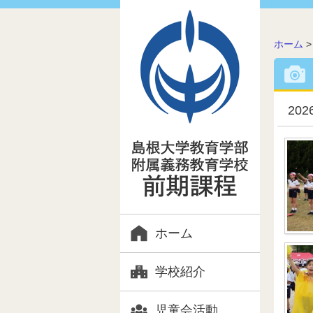
こ
ホーム
の
ペ
ー
ジ
20
の
位
置:
ホーム
学校紹介
児童会活動