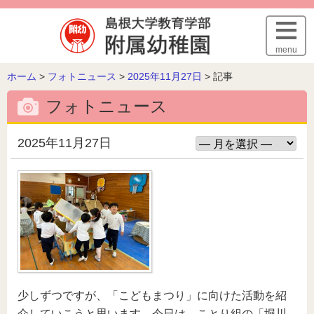
このページの本文へ
menu
こ
ホーム
>
フォトニュース
>
2025年11月27日
>
記事
の
フォトニュース
ペ
ー
ジ
2025年11月27日
の
位
置:
少しずつですが、「こどもまつり」に向けた活動を紹
介していこうと思います。今日は、ことり組の「堀川