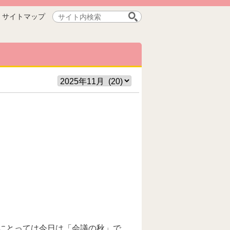
サ
サイトマップ
イ
ト
内
検
索:
にとっては今日は「会議の秋」で、