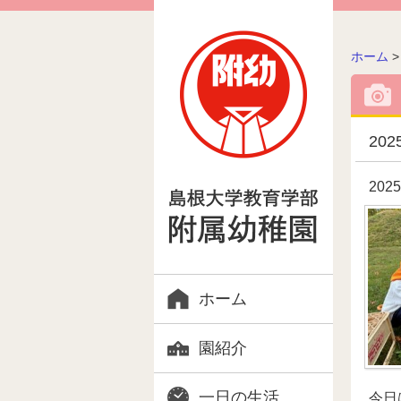
こ
ホーム
の
ペ
ー
ジ
202
の
位
202
置:
ホーム
園紹介
一日の生活
今日