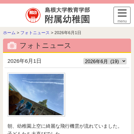
このページの本文へ
menu
こ
ホーム
>
フォトニュース
>
2026年6月1日
の
フォトニュース
ペ
ー
ジ
2026年6月1日
の
位
置:
朝、幼稚園上空に綺麗な飛行機雲が流れていました。
子どもたち大喜びでした。