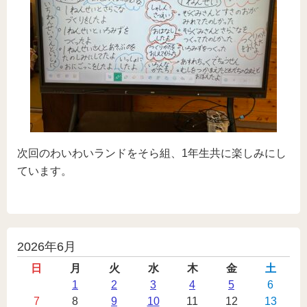
次回のわいわいランドをそら組、1年生共に楽しみにし
ています。
投
2026年6月
稿
日
月
火
水
木
金
土
カ
1
2
3
4
5
6
7
8
9
10
11
12
13
レ