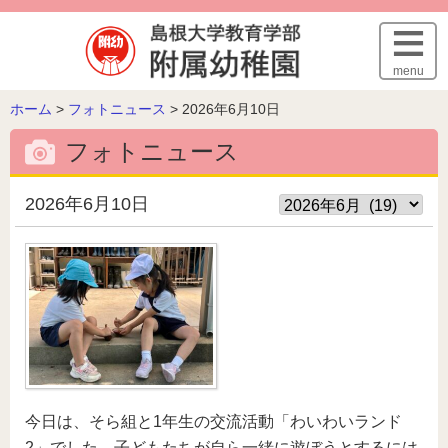
このページの本文へ
menu
こ
ホーム
>
フォトニュース
>
2026年6月10日
の
フォトニュース
ペ
ー
ジ
2026年6月10日
の
位
置:
今日は、そら組と1年生の交流活動「わいわいランド
2」でした。子どもたちが自ら一緒に遊ぼうとするには