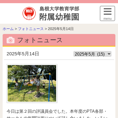
このページの本文へ
menu
こ
ホーム
>
フォトニュース
>
2025年5月14日
の
フォトニュース
ペ
ー
ジ
2025年5月14日
の
位
置:
今日は第２回の評議員会でした。本年度のPTA各部・