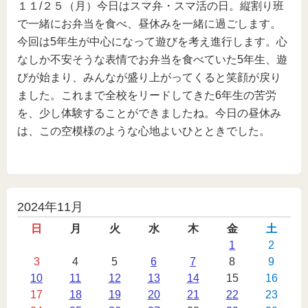
１１/２５（月）今日はスマ弁・スマ活の日。縦割り班
で一緒にお弁当を食べ、昼休みを一緒に過ごします。
今回は5年生が中心になって遊びを考え進行します。心
なしか不安そうな表情でお弁当を食べていた5年生、遊
びが始まり、みんなが盛り上がってくると笑顔が戻り
ました。これまで全校をリードしてきた6年生の苦労
を、少し体験することができましたね。今日の昼休み
は、この空模様のような心地よいひとときでした。
投
2024年11月
稿
日
月
火
水
木
金
土
カ
1
2
3
4
5
6
7
8
9
レ
10
11
12
13
14
15
16
ン
17
18
19
20
21
22
23
ダ